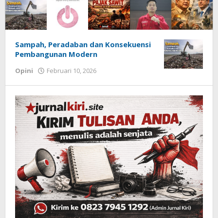
Jurnal
Sampah, Peradaban dan Konsekuensi
Pembangunan Modern
Kiri
Opini
Februari 10, 2026
oleh
jurnalkiri